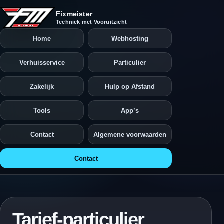
Ga naar de inhoud
Fixmeister
Techniek met Vooruitzicht
Home
Webhosting
Verhuisservice
Particulier
Zakelijk
Hulp op Afstand
Tools
App’s
Contact
Algemene voorwaarden
Contact
Tarief-particulier