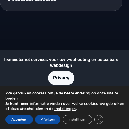
fixmeister ict services voor uw webhosting en betaalbare
webdesign
Privacy
© 2026 Fixmeister
We gebruiken cookies om je de beste ervaring op onze site te
KvK: 73134759
bieden.
Je kunt meer informatie vinden over welke cookies we gebruiken
Charley Tooropplein 8
of deze uitschakelen in de
instellingen
.
2012 DW Haarlem
Sluit AVG/GDPR 
Accepteer
Afwijzen
Instellingen
info@fixmeister.nl