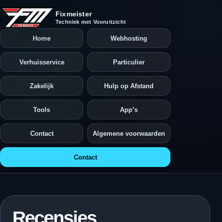
Ga naar de inhoud
Fixmeister
Techniek met Vooruitzicht
Home
Webhosting
Verhuisservice
Particulier
Zakelijk
Hulp op Afstand
Tools
App’s
Contact
Algemene voorwaarden
Contact
Recensies